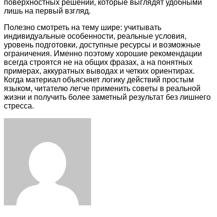
поверхностных решений, которые выглядят удобными
лишь на первый взгляд.
Полезно смотреть на тему шире: учитывать
индивидуальные особенности, реальные условия,
уровень подготовки, доступные ресурсы и возможные
ограничения. Именно поэтому хорошие рекомендации
всегда строятся не на общих фразах, а на понятных
примерах, аккуратных выводах и четких ориентирах.
Когда материал объясняет логику действий простым
языком, читателю легче применить советы в реальной
жизни и получить более заметный результат без лишнего
стресса.
Facebook
Twitter
LinkedIn
Tumblr
Pinterest
Reddit
VKontakte
Odnoklassniki
Skype
WhatsApp
Telegram
Viber
Share
Print
via
Email