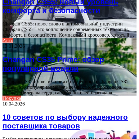
Changan CS55: новый уровень
комфорта и безопасности
Changan CS55: новое слово в автомобильной индустрии
Changan CS55 – это воплощение современных технологий,
комфорта и безопасности. Компактный кроссовер, который…
Авто
13.01.2026
Changan CS35 Prime: обзор
популярной модели
Changan CS35 Prime: история и особенности Changan CS35
Prime – это популярная модель компактного кроссовера,
которая завоевала сердца автолюбителей благодаря…
Покупка
10.04.2026
10 советов по выбору надежного
поставщика товаров