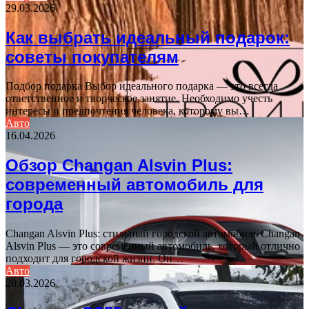
29.03.2026
Как выбрать идеальный подарок:
советы покупателям
Подбор подарка Выбор идеального подарка — это всегда
ответственное и творческое занятие. Необходимо учесть
интересы и предпочтения человека, которому вы…
Авто
16.04.2026
Обзор Changan Alsvin Plus:
современный автомобиль для
города
Changan Alsvin Plus: стильный городской автомобиль Changan
Alsvin Plus — это современный автомобиль, который отлично
подходит для городской жизни. Он…
Авто
20.03.2026