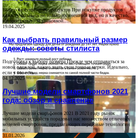
Выбор качественных продуктов При покупке продуктов
важно учитывать не только их внешний вид, но и качество,
которое скрыто за упаковкой.…
19.04.2025
Как выбрать правильный размер
одежды: советы стилиста
Подготовка к выбору размера Прежде чем отправиться за
новой одеждой, важно знать свои точные мерки. Идеально,
если у вас есть…
04.12.2025
Лучшие модели смартфонов 2021
года: обзор и сравнение
Лучшие модели смартфонов 2021 В 2021 году рынок
мобильных устройств порадовал нас множеством отличных
моделей смартфонов, предлагающих передовые технологии
и…
31.01.2026