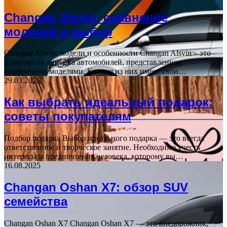
Changan Alsvin: сравнение
моделей и выбор
Changan Alsvin: модели и особенности Changan Alsvin – это
популярная линейка автомобилей, представленная
различными моделями. Каждая из них имеет свои…
29.03.2026
Как выбрать идеальный подарок:
советы покупателям
Подбор подарка Выбор идеального подарка — это всегда
ответственное и творческое занятие. Необходимо учесть
интересы и предпочтения человека, которому вы…
16.08.2025
Changan Oshan X7: обзор SUV
семейства
Changan Oshan X7 Changan Oshan X7 — это внедорожник,