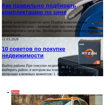
Как правильно подбирать
комплектацию по цене
Выбор комплектации по цене Подбор комплектации
автомобиля по цене – важный этап при покупке
транспортного средства. Необходимо балансировать между
желаемыми…
11.03.2026
10 советов по покупке
недвижимости
Выбор района При покупке недвижимости важно тщательно
выбирать район, в котором вы планируете жить. Рассмотрим
несколько ключевых моментов: 1. Изучите…
ИНТЕРЕСНОЕ
Авто