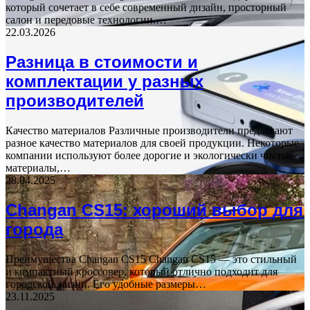
который сочетает в себе современный дизайн, просторный
салон и передовые технологии.…
22.03.2026
Разница в стоимости и
комплектации у разных
производителей
Качество материалов Различные производители предлагают
разное качество материалов для своей продукции. Некоторые
компании используют более дорогие и экологически чистые
материалы,…
28.04.2025
Changan CS15: хороший выбор для
города
Преимущества Changan CS15 Changan CS15 — это стильный
и компактный кроссовер, который отлично подходит для
городской жизни. Его удобные размеры…
23.11.2025