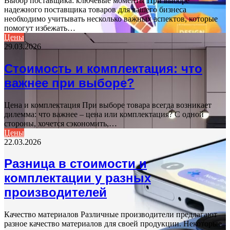
Выбор поставщика: ключевые моменты При выборе
надежного поставщика товаров для вашего бизнеса
необходимо учитывать несколько важных аспектов, которые
помогут избежать…
Цены
29.03.2026
Стоимость и комплектация: что
важнее при выборе?
Цена и комплектация При выборе товара всегда возникает
дилемма: что важнее – цена или комплектация? С одной
стороны, хочется сэкономить,…
Цены
22.03.2026
Разница в стоимости и
комплектации у разных
производителей
Качество материалов Различные производители предлагают
разное качество материалов для своей продукции. Некоторые